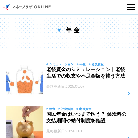
マネープラザONLINEとは
#
年金
住宅ローンシミュレーション
記事一覧
# シミュレーション
# 年金
# 老後資金
老後資金のシミュレーション｜老後
生活での収支や不足金額を補う方法
住宅ローンのご相談
最終更新日:2025/05/07
住宅ローンご相談店舗一覧
# 年金
# 社会保障
# 老後資金
セミナー情報
国民年金はいつまで払う？ 保険料の
支払期間や納付制度を確認
最終更新日:2024/11/13