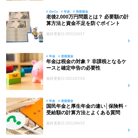
# iDeCo
# 年金
# 老後資金
老後2,000万円問題とは？ 必要額の計
算方法と資金不足を防ぐポイント
最終更新日:2022/10/17
# 年金
# 老後資金
年金は税金の対象？ 非課税となるケ
ースと確定申告の必要性
最終更新日:2021/07/16
# 年金
# 老後資金
国民年金と厚生年金の違い│保険料・
受給額の計算方法とよくある質問
最終更新日:2021/06/15