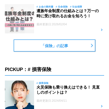
# お金の教科書
# 生命保険
# 社会保障
遺族年金制度の仕組みとは？万一の
時に受け取れるお金を知ろう！
最終更新日:2026/02/04
「保険」の記事
PICKUP：# 損害保険
# 損害保険
火災保険も乗り換えはできる！ 見直
しのポイントは？
最終更新日:2024/04/11