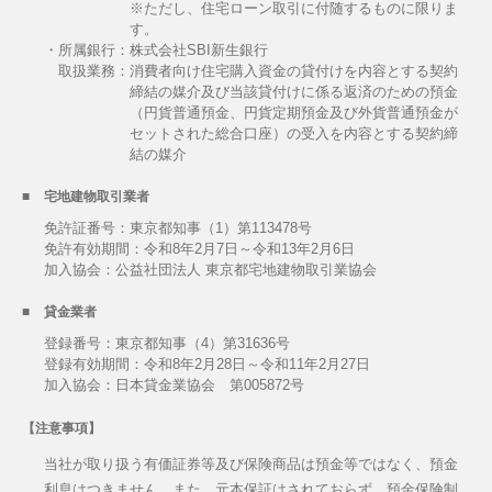
※ただし、住宅ローン取引に付随するものに限りま
す。
・所属銀行：株式会社SBI新生銀行
取扱業務：
消費者向け住宅購入資金の貸付けを内容とする契約
締結の媒介及び当該貸付けに係る返済のための預金
（円貨普通預金、円貨定期預金及び外貨普通預金が
セットされた総合口座）の受入を内容とする契約締
結の媒介
宅地建物取引業者
免許証番号：東京都知事（1）第113478号
免許有効期間：令和8年2月7日～令和13年2月6日
加入協会：公益社団法人 東京都宅地建物取引業協会
貸金業者
登録番号：東京都知事（4）第31636号
登録有効期間：令和8年2月28日～令和11年2月27日
加入協会：日本貸金業協会 第005872号
【注意事項】
当社が取り扱う有価証券等及び保険商品は預金等ではなく、預金
利息はつきません。また、元本保証はされておらず、預金保険制