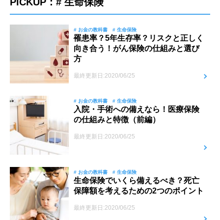
PICKUP：# 生命保険
# お金の教科書
# 生命保険
罹患率？5年生存率？リスクと正しく
向き合う！がん保険の仕組みと選び
方
最終更新日:2020/06/25
# お金の教科書
# 生命保険
入院・手術への備えなら！医療保険
の仕組みと特徴（前編）
最終更新日:2020/06/25
# お金の教科書
# 生命保険
生命保険でいくら備えるべき？死亡
保障額を考えるための2つのポイント
最終更新日:2020/06/25