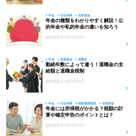
# 年金
# 社会保障
# 老後資金
年金の種類をわかりやすく解説！公
的年金や私的年金の違いを知ろう
最終更新日:2024/10/16
# 年金
# 老後資金
# 退職金
勤続年数によって違う！退職金の支
給額と退職金税制
最終更新日:2023/03/23
# 年金
# 社会保障
# 税制優遇制度
# 老後資金
年金には所得税がかかる？税額の計
算や確定申告のポイントとは？
最終更新日:2023/01/13