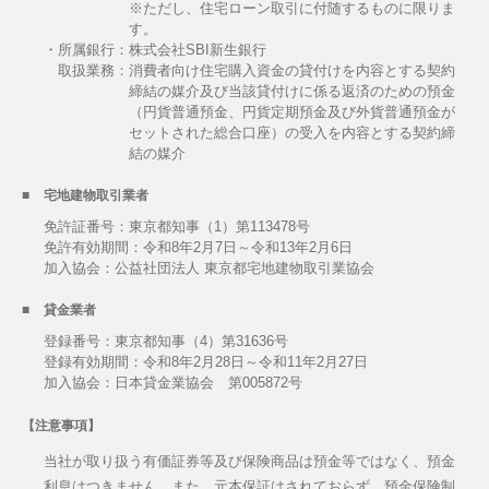
※ただし、住宅ローン取引に付随するものに限りま
す。
・所属銀行：株式会社SBI新生銀行
取扱業務：
消費者向け住宅購入資金の貸付けを内容とする契約
締結の媒介及び当該貸付けに係る返済のための預金
（円貨普通預金、円貨定期預金及び外貨普通預金が
セットされた総合口座）の受入を内容とする契約締
結の媒介
宅地建物取引業者
免許証番号：東京都知事（1）第113478号
免許有効期間：令和8年2月7日～令和13年2月6日
加入協会：公益社団法人 東京都宅地建物取引業協会
貸金業者
登録番号：東京都知事（4）第31636号
登録有効期間：令和8年2月28日～令和11年2月27日
加入協会：日本貸金業協会 第005872号
【注意事項】
当社が取り扱う有価証券等及び保険商品は預金等ではなく、預金
利息はつきません。また、元本保証はされておらず、預金保険制