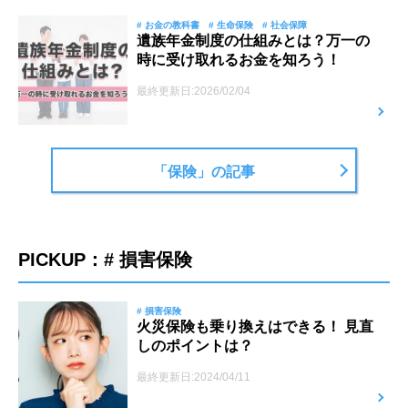
# お金の教科書
# 生命保険
# 社会保障
遺族年金制度の仕組みとは？万一の
時に受け取れるお金を知ろう！
最終更新日:2026/02/04
「保険」の記事
PICKUP：# 損害保険
# 損害保険
火災保険も乗り換えはできる！ 見直
しのポイントは？
最終更新日:2024/04/11