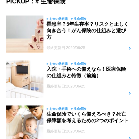
PICKUP：# 生命保険
# お金の教科書
# 生命保険
罹患率？5年生存率？リスクと正しく
向き合う！がん保険の仕組みと選び
方
最終更新日:2020/06/25
# お金の教科書
# 生命保険
入院・手術への備えなら！医療保険
の仕組みと特徴（前編）
最終更新日:2020/06/25
# お金の教科書
# 生命保険
生命保険でいくら備えるべき？死亡
保障額を考えるための2つのポイント
最終更新日:2020/06/25