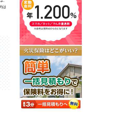
は、
約は