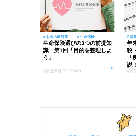
# お金の教科書
# 生命保険
# 源
生命保険選びの3つの前提知
年
識 第1回「目的を整理しよ
税
う」
「
説
最終更新日:2020/03/23
最終更