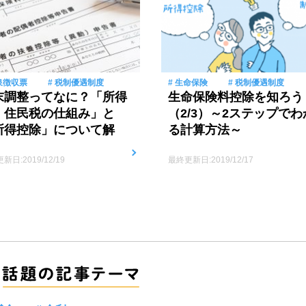
泉徴収票
# 税制優遇制度
# 生命保険
# 税制優遇制度
末調整ってなに？「所得
生命保険料控除を知ろう
・住民税の仕組み」と
（2/3）～2ステップでわ
所得控除」について解
る計算方法～
！
新日:2019/12/19
最終更新日:2019/12/17