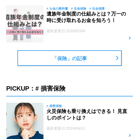
# お金の教科書
# 生命保険
# 社会保障
遺族年金制度の仕組みとは？万一の
時に受け取れるお金を知ろう！
最終更新日:2026/02/04
「保険」の記事
PICKUP：# 損害保険
# 損害保険
火災保険も乗り換えはできる！ 見直
しのポイントは？
最終更新日:2024/04/11