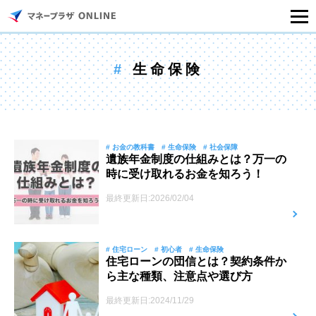
マネープラザONLINEとは
#
生命保険
住宅ローンシミュレーション
記事一覧
# お金の教科書
# 生命保険
# 社会保障
遺族年金制度の仕組みとは？万一の
時に受け取れるお金を知ろう！
住宅ローンのご相談
最終更新日:2026/02/04
住宅ローンご相談店舗一覧
# 住宅ローン
# 初心者
# 生命保険
セミナー情報
住宅ローンの団信とは？契約条件か
ら主な種類、注意点や選び方
最終更新日:2024/11/29