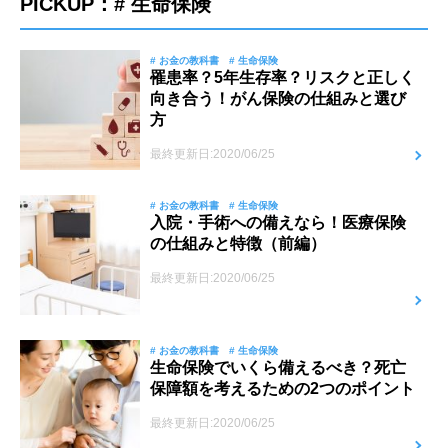
PICKUP：# 生命保険
# お金の教科書
# 生命保険
罹患率？5年生存率？リスクと正しく
向き合う！がん保険の仕組みと選び
方
最終更新日:2020/06/25
# お金の教科書
# 生命保険
入院・手術への備えなら！医療保険
の仕組みと特徴（前編）
最終更新日:2020/06/25
# お金の教科書
# 生命保険
生命保険でいくら備えるべき？死亡
保障額を考えるための2つのポイント
最終更新日:2020/06/25