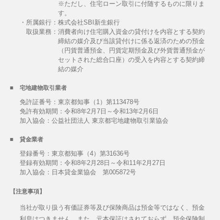
※ただし、住宅ローン取引に付随するものに限りま
す。
・所属銀行：株式会社SBI新生銀行
取扱業務：
消費者向け住宅購入資金の貸付けを内容とする契約
締結の媒介及び当該貸付けに係る返済のための預金
（円貨普通預金、円貨定期預金及び外貨普通預金が
セットされた総合口座）の受入を内容とする契約締
結の媒介
宅地建物取引業者
免許証番号：東京都知事（1）第113478号
免許有効期間：令和8年2月7日～令和13年2月6日
加入協会：公益社団法人 東京都宅地建物取引業協会
貸金業者
登録番号：東京都知事（4）第31636号
登録有効期間：令和8年2月28日～令和11年2月27日
加入協会：日本貸金業協会 第005872号
【注意事項】
当社が取り扱う有価証券等及び保険商品は預金等ではなく、預金
利息はつきません。また、元本保証はされておらず、預金保険制