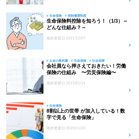
# 生命保険
# 税制優遇制度
生命保険料控除を知ろう！（1/3）～
どんな仕組み？～
最終更新日:2021/12/07
# お金の教科書
# 生命保険
# 社会保障
会社員なら押さえておきたい！労働
保険の仕組み 〜労災保険編〜
最終更新日:2021/01/14
# 生命保険
8割以上の世帯 が加入している！数
字で見る「生命保険」
最終更新日:2020/11/20