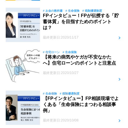
# お金の教科書
# 生命保険
# 税制優遇制度
FPインタビュー！FPが伝授する「貯
蓄体質」を目指すためのポイント
は？
最終更新日:2020/11/17
# 住宅ローン
# 生命保険
【将来の病気やケガが不安なかた
へ】住宅ローンのポイントと注意点
最終更新日:2020/10/27
# 生命保険
# 税制優遇制度
【FPインタビュー】FP相談現場でよ
くある「生命保険にまつわる相談事
例」
最終更新日:2020/10/08