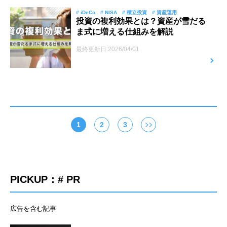
# iDeCo
# NISA
# 積立投資
# 資産運用
投資の複利効果とは？資産が雪だる
ま式に増える仕組みを解説
最終更新日:2026/04/01
1
2
3
PICKUP：# PR
広告を含む記事