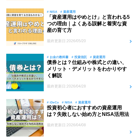
# NISA
# 資産運用
「資産運用はやめとけ」と言われる5
つの理由｜よくある誤解と着実な資
産の育て方
最終更新日:2026/05/20
# お金の教科書
# 投資信託
# 資産運用
債券とは？仕組みや株式との違い、
メリット・デメリットをわかりやす
く解説
最終更新日:2026/04/28
# iDeCo
# NISA
# 資産運用
投資初心者におすすめの資産運用
は？失敗しない始め方とNISA活用法
最終更新日:2026/04/08