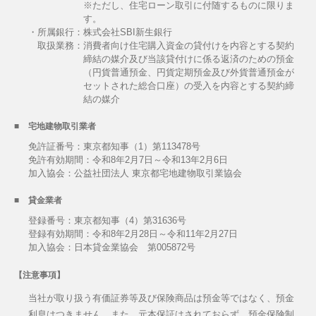
※ただし、住宅ローン取引に付随するものに限りま
す。
・所属銀行：株式会社SBI新生銀行
取扱業務：
消費者向け住宅購入資金の貸付けを内容とする契約
締結の媒介及び当該貸付けに係る返済のための預金
（円貨普通預金、円貨定期預金及び外貨普通預金が
セットされた総合口座）の受入を内容とする契約締
結の媒介
宅地建物取引業者
免許証番号：東京都知事（1）第113478号
免許有効期間：令和8年2月7日～令和13年2月6日
加入協会：公益社団法人 東京都宅地建物取引業協会
貸金業者
登録番号：東京都知事（4）第31636号
登録有効期間：令和8年2月28日～令和11年2月27日
加入協会：日本貸金業協会 第005872号
【注意事項】
当社が取り扱う有価証券等及び保険商品は預金等ではなく、預金
利息はつきません。また、元本保証はされておらず、預金保険制