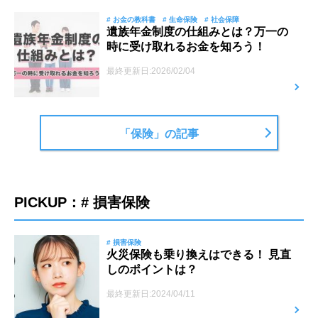
# お金の教科書
# 生命保険
# 社会保障
遺族年金制度の仕組みとは？万一の
時に受け取れるお金を知ろう！
最終更新日:2026/02/04
「保険」の記事
PICKUP：# 損害保険
# 損害保険
火災保険も乗り換えはできる！ 見直
しのポイントは？
最終更新日:2024/04/11