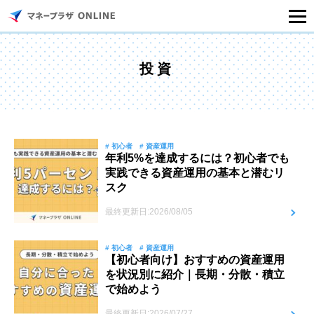
マネープラザONLINEとは
投資
住宅ローンシミュレーション
記事一覧
# 初心者
# 資産運用
年利5%を達成するには？初心者でも
実践できる資産運用の基本と潜むリ
住宅ローンのご相談
スク
最終更新日:2026/08/05
住宅ローンご相談店舗一覧
# 初心者
# 資産運用
セミナー情報
【初心者向け】おすすめの資産運用
を状況別に紹介｜長期・分散・積立
で始めよう
最終更新日:2026/07/27