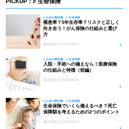
PICKUP：# 生命保険
# お金の教科書
# 生命保険
罹患率？5年生存率？リスクと正しく
向き合う！がん保険の仕組みと選び
方
最終更新日:2020/06/25
# お金の教科書
# 生命保険
入院・手術への備えなら！医療保険
の仕組みと特徴（前編）
最終更新日:2020/06/25
# お金の教科書
# 生命保険
生命保険でいくら備えるべき？死亡
保障額を考えるための2つのポイント
最終更新日:2020/06/25