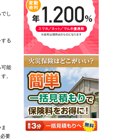
るでし
をする
る可能
ます。
いま
の必要