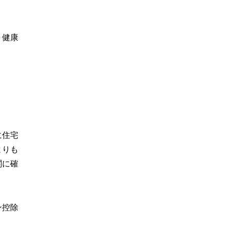
、健康
に住宅
よりも
関に確
ン控除