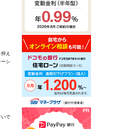
を抑え
レーシ
すいで