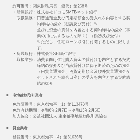
許可番号：関東財務局長（銀代）第268号
・所属銀行：株式会社ドコモSMTBネット銀行
取扱業務：
円普通預金及び円定期預金の受入れを内容とする契
約締結の媒介（勧誘及び受付）※
並びに資金の貸付を内容とする契約締結の媒介（事
業の用に供するものを除く）（勧誘及び受付）
※ただし、住宅ローン取引に付随するものに限りま
す。
・所属銀行：株式会社SBI新生銀行
取扱業務：
消費者向け住宅購入資金の貸付けを内容とする契約
締結の媒介及び当該貸付けに係る返済のための預金
（円貨普通預金、円貨定期預金及び外貨普通預金が
セットされた総合口座）の受入を内容とする契約締
結の媒介
宅地建物取引業者
免許証番号：東京都知事（1）第113478号
免許有効期間：令和8年2月7日～令和13年2月6日
加入協会：公益社団法人 東京都宅地建物取引業協会
貸金業者
登録番号：東京都知事（4）第31636号