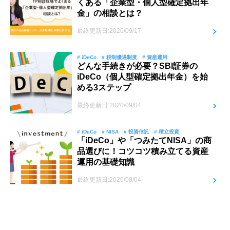
くある「企業型・個人型確定拠出年
金」の相談とは？
最終更新日:2020/09/17
# iDeCo
# 税制優遇制度
# 資産運用
どんな手続きが必要？SBI証券の
iDeCo（個人型確定拠出年金）を始
める3ステップ
最終更新日:2020/09/04
# iDeCo
# NISA
# 投資信託
# 積立投資
「iDeCo」や「つみたてNISA」の商
品選びに！コツコツ積み立てる資産
運用の基礎知識
最終更新日:2020/08/04