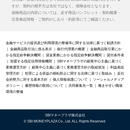
すが、契約の相手方は当社ではなく、保険会社となります。
保険商品の内容については、必ず商品パンフレット・契約概要・
注意喚起情報・ご契約のしおり・約款等にてご確認ください。
金融サービスの提供及び利用環境の整備等に関する法律に基づく勧誘方針
｜
金融商品取引法に係る表示
｜
銀行代理業の概要
｜
金融商品取引業にか
かる指定紛争解決機関
｜
貸金業務にかかる指定紛争解決機関
｜
貸付条件表
｜
加盟する指定信用情報機関
｜
SBIマネープラザの顧客中心主義に基づく
業務運営方針
｜
顧客中心主義に基づく業務運営方針の取組状況
｜
利益相反
管理方針
｜
犯罪による収益の移転防止に関する法律に基づく取組み
｜
反社
会的勢力に対する基本方針
｜
個人情報保護について
｜
ソーシャルメディア
ポリシー
｜
履歴情報の取得について
｜
共同募集先一覧
｜
働きやすい職場
環境の整備
SBIマネープラザ株式会社
© SBI MONEYPLAZA Co., Ltd. ALL Rights Reserved.