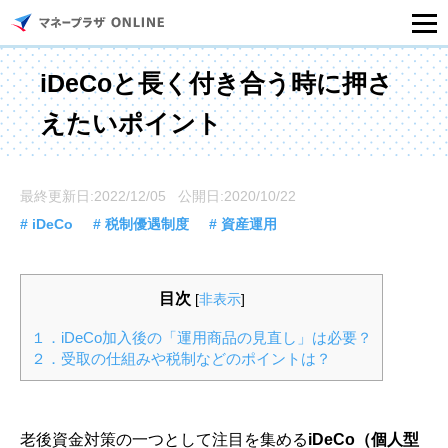
マネープラザONLINEとは
iDeCoと長く付き合う時に押さ
えたいポイント
住宅ローンシミュレーション
記事一覧
最終更新日:2022/12/05 公開日:2020/10/22
# iDeCo
# 税制優遇制度
# 資産運用
住宅ローンのご相談
目次
[
非表示
]
住宅ローンご相談店舗一覧
１．iDeCo加入後の「運用商品の見直し」は必要？
２．受取の仕組みや税制などのポイントは？
セミナー情報
老後資金対策の一つとして注目を集める
iDeCo（個人型