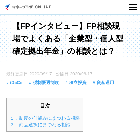
マネープラザONLINEとは
【FPインタビュー】FP相談現
場でよくある「企業型・個人型
住宅ローンシミュレーション
確定拠出年金」の相談とは？
記事一覧
最終更新日:2020/09/17 公開日:2020/09/17
住宅ローンのご相談
# iDeCo
# 税制優遇制度
# 積立投資
# 資産運用
住宅ローンご相談店舗一覧
目次
セミナー情報
１．制度の仕組みにまつわる相談
２．商品選択にまつわる相談