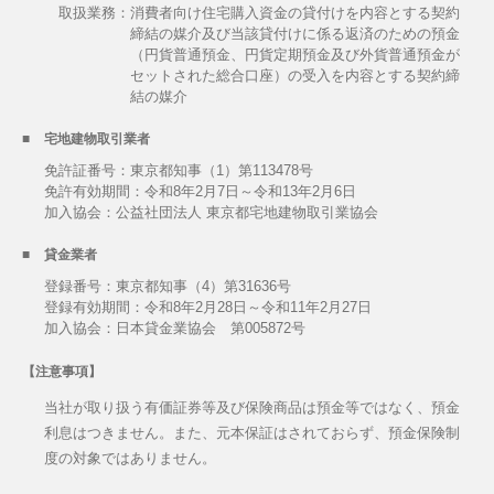
取扱業務：
消費者向け住宅購入資金の貸付けを内容とする契約
締結の媒介及び当該貸付けに係る返済のための預金
（円貨普通預金、円貨定期預金及び外貨普通預金が
セットされた総合口座）の受入を内容とする契約締
結の媒介
宅地建物取引業者
免許証番号：東京都知事（1）第113478号
免許有効期間：令和8年2月7日～令和13年2月6日
加入協会：公益社団法人 東京都宅地建物取引業協会
貸金業者
登録番号：東京都知事（4）第31636号
登録有効期間：令和8年2月28日～令和11年2月27日
加入協会：日本貸金業協会 第005872号
【注意事項】
当社が取り扱う有価証券等及び保険商品は預金等ではなく、預金
利息はつきません。また、元本保証はされておらず、預金保険制
度の対象ではありません。