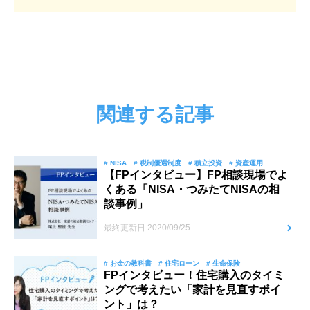
関連する記事
# NISA
# 税制優遇制度
# 積立投資
# 資産運用
【FPインタビュー】FP相談現場でよ
くある「NISA・つみたてNISAの相
談事例」
最終更新日:2020/09/25
# お金の教科書
# 住宅ローン
# 生命保険
FPインタビュー！住宅購入のタイミ
ングで考えたい「家計を見直すポイ
ント」は？