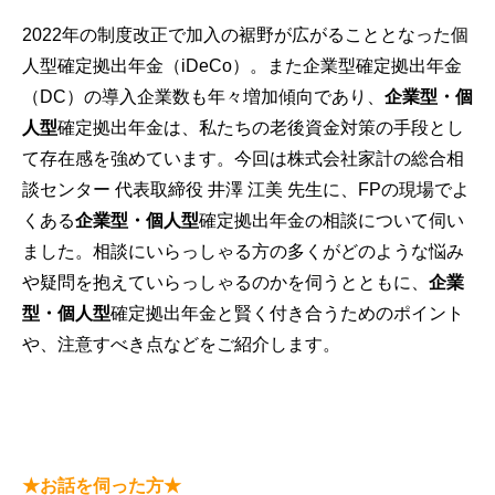
2022年の制度改正で加入の裾野が広がることとなった個
人型確定拠出年金（iDeCo）。また企業型確定拠出年金
（DC）の導入企業数も年々増加傾向であり、
企業型・個
人型
確定拠出年金は、私たちの老後資金対策の手段とし
て存在感を強めています。今回は株式会社家計の総合相
談センター 代表取締役 井澤 江美 先生に、FPの現場でよ
くある
企業型・個人型
確定拠出年金の相談について伺い
ました。相談にいらっしゃる方の多くがどのような悩み
や疑問を抱えていらっしゃるのかを伺うとともに、
企業
型・個人型
確定拠出年金と賢く付き合うためのポイント
や、注意すべき点などをご紹介します。
★お話を伺った方★