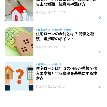
ら主な種類、注意点や選び方
最終更新日:2024/11/29
# 住宅ローン
# 初心者
# 金利
住宅ローンの金利とは？ 特徴と種
類、選択時のポイント
最終更新日:2024/11/20
# 住宅ローン
# 初心者
住宅ローンは年収の何倍が理想？借
入限度額と年収倍率を基準にする注
意点
最終更新日:2024/06/14