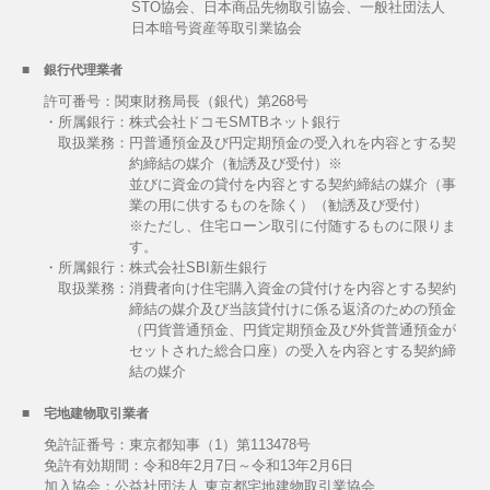
STO協会、日本商品先物取引協会、一般社団法人
日本暗号資産等取引業協会
銀行代理業者
許可番号：関東財務局長（銀代）第268号
・所属銀行：株式会社ドコモSMTBネット銀行
取扱業務：
円普通預金及び円定期預金の受入れを内容とする契
約締結の媒介（勧誘及び受付）※
並びに資金の貸付を内容とする契約締結の媒介（事
業の用に供するものを除く）（勧誘及び受付）
※ただし、住宅ローン取引に付随するものに限りま
す。
・所属銀行：株式会社SBI新生銀行
取扱業務：
消費者向け住宅購入資金の貸付けを内容とする契約
締結の媒介及び当該貸付けに係る返済のための預金
（円貨普通預金、円貨定期預金及び外貨普通預金が
セットされた総合口座）の受入を内容とする契約締
結の媒介
宅地建物取引業者
免許証番号：東京都知事（1）第113478号
免許有効期間：令和8年2月7日～令和13年2月6日
加入協会：公益社団法人 東京都宅地建物取引業協会