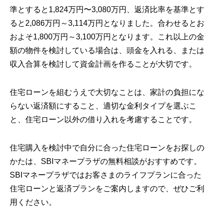
準とすると1,824万円〜3,080万円、返済比率を基準とす
ると2,086万円～3,114万円となりました。合わせるとお
およそ1,800万円～3,100万円となります。これ以上の金
額の物件を検討している場合は、頭金を入れる、または
収入合算を検討して資金計画を作ることが大切です。
住宅ローンを組むうえで大切なことは、家計の負担にな
らない返済額にすること、適切な金利タイプを選ぶこ
と、住宅ローン以外の借り入れを考慮することです。
住宅購入を検討中で自分に合った住宅ローンをお探しの
かたは、SBIマネープラザの無料相談がおすすめです。
SBIマネープラザではお客さまのライフプランに合った
住宅ローンと返済プランをご案内しますので、ぜひご利
用ください。