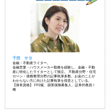
千田 サヨ
金融・不動産ライター。
金融営業・ハウスメーカー勤務を経験し、金融・不動
産に特化したライターとして独立。 不動産分野・住宅
ローン・債務整理分野の記事執筆多数。お金のことが
わからない方に向けた記事執筆を得意としている。
【保有資格】 FP2級、損害保険募集人、証券外務員Ⅰ
種