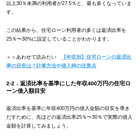
以上30％未満の利用者が27.5％と、最も多くなっていま
す。
この結果から、住宅ローン利用者の多くは返済比率を
25％〜30%に設定していることがわかります。
＞＞あわせて読みたい
【年収別】住宅ローンの返済比
率の目安は？計算方法や借入時の注意点
2-2．返済比率を基準にした年収400万円の住宅ロ
ーン借入額目安
返済比率を基準に年収400万円の借入金額の目安を導き
だすために、先ほどの返済比率25％〜30％で実際の借入
金額を計算してみましょう。