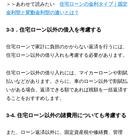
＞＞あわせて読みたい
住宅ローンの金利タイプ｜固定
金利型と変動金利型の違いとは？
3-3．住宅ローン以外の借入を考慮する
住宅ローンで家計に負担のかからない返済を行うには、
住宅ローン以外の借り入れも考慮する必要があります。
住宅ローン以外の借り入れには、マイカーローンや割賦
払いなどがあります。さらに、車のローン以外で割賦払
いがある場合、返済できる額であれば残額を一括返済す
ることをおすすめします。
3-4. 住宅ローン以外の諸費用についても考慮する
また、ローン返済以外に、固定資産税や修繕費、管理