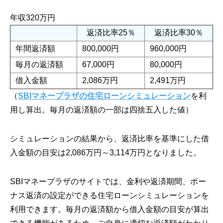
年収320万円
返済比率25％
返済比率30％
年間返済額
800,000円
960,000円
毎月の返済額
67,000円
80,000円
借入金額
2,086万円
2,491万円
（
SBIマネープラザの住宅ローンシミュレーション
を利
用し算出。毎月の返済額の一部は四捨五入した値）
シミュレーションの結果から、返済比率を基準にした借
入金額の目安は2,086万円～3,114万円となりました。
SBIマネープラザのサイトでは、金利や返済期間、ボー
ナス返済の設定ができる住宅ローンシミュレーションを
利用できます。毎月の返済額から借入金額の目安が算出