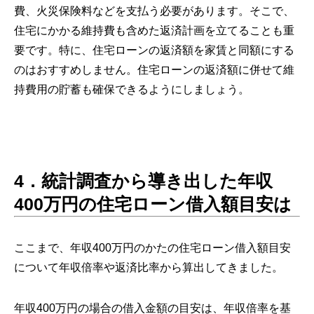
費、火災保険料などを支払う必要があります。そこで、
住宅にかかる維持費も含めた返済計画を立てることも重
要です。特に、住宅ローンの返済額を家賃と同額にする
のはおすすめしません。住宅ローンの返済額に併せて維
持費用の貯蓄も確保できるようにしましょう。
4．統計調査から導き出した年収
400万円の住宅ローン借入額目安は
ここまで、年収400万円のかたの住宅ローン借入額目安
について年収倍率や返済比率から算出してきました。
年収400万円の場合の借入金額の目安は、年収倍率を基