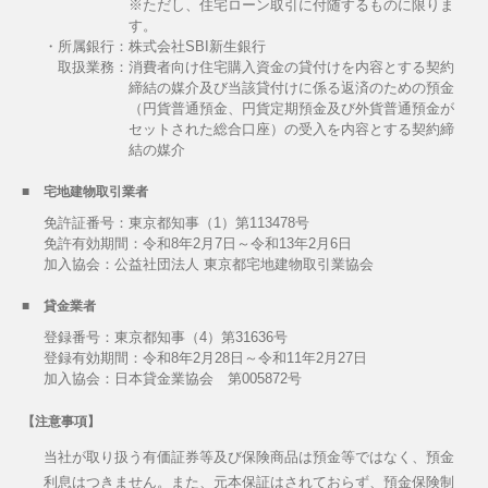
※ただし、住宅ローン取引に付随するものに限りま
す。
・所属銀行：株式会社SBI新生銀行
取扱業務：
消費者向け住宅購入資金の貸付けを内容とする契約
締結の媒介及び当該貸付けに係る返済のための預金
（円貨普通預金、円貨定期預金及び外貨普通預金が
セットされた総合口座）の受入を内容とする契約締
結の媒介
宅地建物取引業者
免許証番号：東京都知事（1）第113478号
免許有効期間：令和8年2月7日～令和13年2月6日
加入協会：公益社団法人 東京都宅地建物取引業協会
貸金業者
登録番号：東京都知事（4）第31636号
登録有効期間：令和8年2月28日～令和11年2月27日
加入協会：日本貸金業協会 第005872号
【注意事項】
当社が取り扱う有価証券等及び保険商品は預金等ではなく、預金
利息はつきません。また、元本保証はされておらず、預金保険制