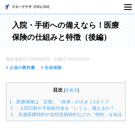
マネープラザONLINEとは
入院・手術への備えなら！医療
保険の仕組みと特徴（後編）
住宅ローンシミュレーション
記事一覧
最終更新日:2020/06/25 公開日:2020/03/23
# お金の教科書
# 生命保険
住宅ローンのご相談
目次
[
非表示
]
住宅ローンご相談店舗一覧
1．医療保険は「定期」「終身」の大きく2タイプ
２ ．入院日額や手術給付金を「いくら」備えるか？
セミナー情報
３．先進医療特約や女性疾病特約などの「特約」を知る