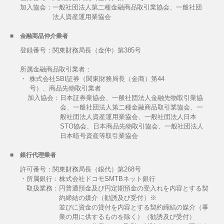
加入協会：
一般社団法人第二種金融商品取引業協会、一般社団
法人資産運用業協会
金融商品仲介業者
登録番号：関東財務局長（金仲）第385号
所属金融商品取引業者：
・
株式会社SBI証券（関東財務局長（金商）第44
号）、商品先物取引業者
加入協会：
日本証券業協会、一般社団法人金融先物取引業協
会、一般社団法人第二種金融商品取引業協会、一
般社団法人資産運用業協会、一般社団法人日本
STO協会、日本商品先物取引協会、一般社団法人
日本暗号資産等取引業協会
銀行代理業者
許可番号：関東財務局長（銀代）第268号
・所属銀行：株式会社ドコモSMTBネット銀行
取扱業務：
円普通預金及び円定期預金の受入れを内容とする契
約締結の媒介（勧誘及び受付）※
並びに資金の貸付を内容とする契約締結の媒介（事
業の用に供するものを除く）（勧誘及び受付）