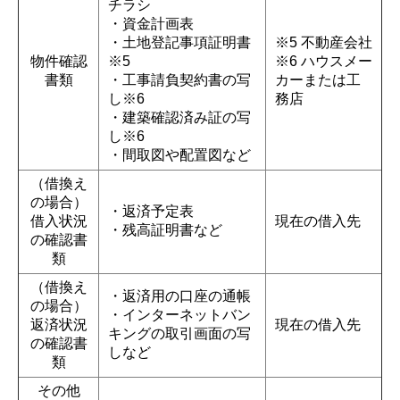
チラシ
・資金計画表
・土地登記事項証明書
※5 不動産会社
物件確認
※5
※6 ハウスメー
書類
・工事請負契約書の写
カーまたは工
し※6
務店
・建築確認済み証の写
し※6
・間取図や配置図など
（借換え
の場合）
・返済予定表
借入状況
現在の借入先
・残高証明書など
の確認書
類
（借換え
・返済用の口座の通帳
の場合）
・インターネットバン
返済状況
現在の借入先
キングの取引画面の写
の確認書
しなど
類
その他