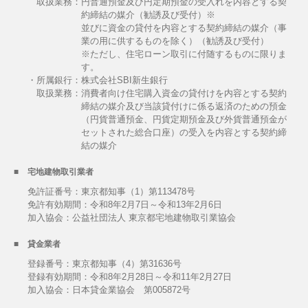
取扱業務：
円普通預金及び円定期預金の受入れを内容とする契
約締結の媒介（勧誘及び受付）※
並びに資金の貸付を内容とする契約締結の媒介（事
業の用に供するものを除く）（勧誘及び受付）
※ただし、住宅ローン取引に付随するものに限りま
す。
・所属銀行：株式会社SBI新生銀行
取扱業務：
消費者向け住宅購入資金の貸付けを内容とする契約
締結の媒介及び当該貸付けに係る返済のための預金
（円貨普通預金、円貨定期預金及び外貨普通預金が
セットされた総合口座）の受入を内容とする契約締
結の媒介
宅地建物取引業者
免許証番号：東京都知事（1）第113478号
免許有効期間：令和8年2月7日～令和13年2月6日
加入協会：公益社団法人 東京都宅地建物取引業協会
貸金業者
登録番号：東京都知事（4）第31636号
登録有効期間：令和8年2月28日～令和11年2月27日
加入協会：日本貸金業協会 第005872号