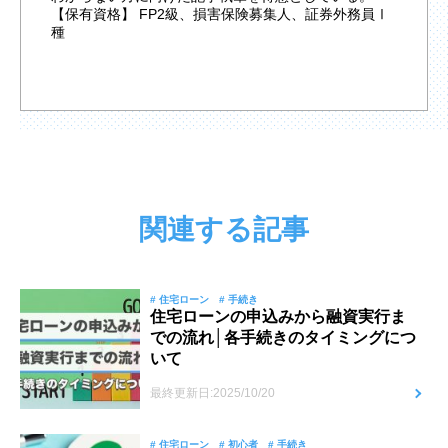
【保有資格】 FP2級、損害保険募集人、証券外務員Ⅰ
種
関連する記事
# 住宅ローン
# 手続き
住宅ローンの申込みから融資実行ま
での流れ│各手続きのタイミングにつ
いて
最終更新日:2025/10/20
# 住宅ローン
# 初心者
# 手続き