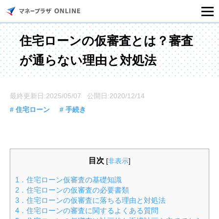
マネープラザONLINEとは
住宅ローンの仮審査とは？審査
が通らない理由と対処法
住宅ローンシミュレーション
記事一覧
最終更新日:2025/05/07 公開日:2020/12/14
# 住宅ローン
# 手続き
住宅ローンのご相談
住宅ローンご相談店舗一覧
目次
[
非表示
]
セミナー情報
1．住宅ローン仮審査の基礎知識
2．住宅ローンの仮審査の必要書類
3．住宅ローンの仮審査に落ちる理由と対処法
4．住宅ローンの審査に関するよくある質問