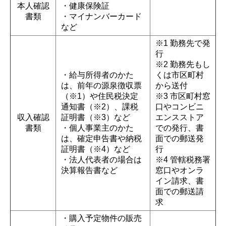
本人確認
・健康保険証
書類
・マイナンバーカード
など
※1 勤務先で発
行
※2 勤務先もし
・給与所得者のかた
くは市区町村
は、前年の源泉徴収票
から送付
（※1）や住民税決定
※3 市区町村窓
通知書（※2）、課税
口やコンビニ
収入確認
証明書（※3）など
エンスストア
書類
・個人事業主のかた
での発行、書
は、確定申告書や納税
面での郵送発
証明書（※4）など
行
・法人代表者の場合は
※4 管轄税務署
決算報告書など
窓口やオンラ
イン請求、書
面での郵送請
求
・購入予定物件の販売