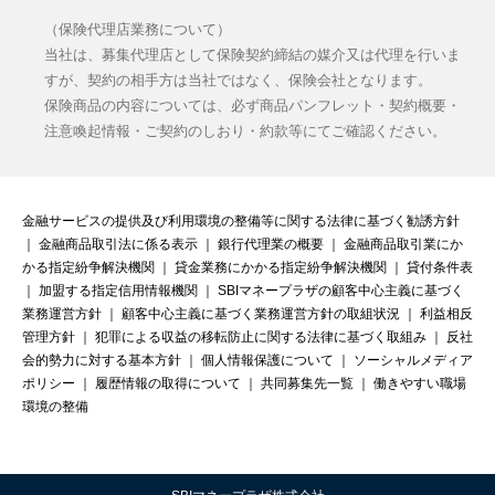
（保険代理店業務について）
当社は、募集代理店として保険契約締結の媒介又は代理を行いま
すが、契約の相手方は当社ではなく、保険会社となります。
保険商品の内容については、必ず商品パンフレット・契約概要・
注意喚起情報・ご契約のしおり・約款等にてご確認ください。
金融サービスの提供及び利用環境の整備等に関する法律に基づく勧誘方針
｜
金融商品取引法に係る表示
｜
銀行代理業の概要
｜
金融商品取引業にか
かる指定紛争解決機関
｜
貸金業務にかかる指定紛争解決機関
｜
貸付条件表
｜
加盟する指定信用情報機関
｜
SBIマネープラザの顧客中心主義に基づく
業務運営方針
｜
顧客中心主義に基づく業務運営方針の取組状況
｜
利益相反
管理方針
｜
犯罪による収益の移転防止に関する法律に基づく取組み
｜
反社
会的勢力に対する基本方針
｜
個人情報保護について
｜
ソーシャルメディア
ポリシー
｜
履歴情報の取得について
｜
共同募集先一覧
｜
働きやすい職場
環境の整備