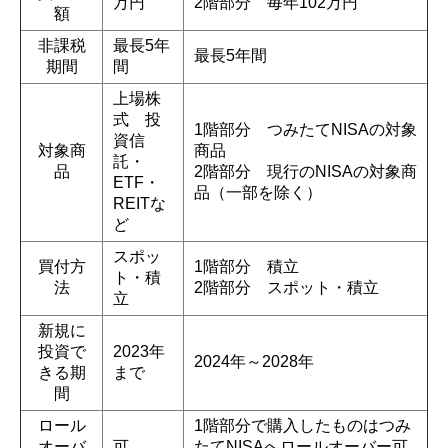
万円
2階部分 毎年102万円
額
非課税
最長5年
最長5年間
期間
間
上場株
式 投
1階部分 つみたてNISAの対象
資信
対象商
商品
託・
品
2階部分 現行のNISAの対象商
ETF・
品（一部を除く）
REITな
ど
スポッ
買付方
1階部分 積立
ト・積
法
2階部分 スポット・積立
立
新規に
投資で
2023年
2024年～2028年
きる期
まで
間
ロール
1階部分で購入したものはつみ
オーバ
可
たてNISAへロールオーバー可