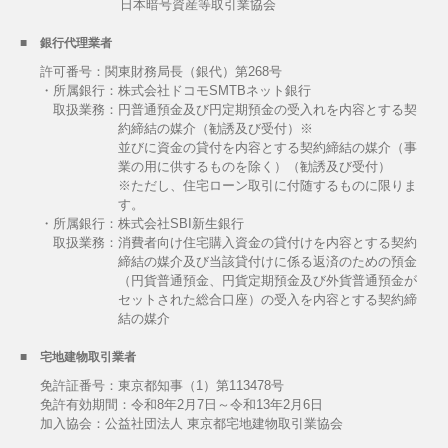
日本暗号資産等取引業協会
銀行代理業者
許可番号：関東財務局長（銀代）第268号
・所属銀行：株式会社ドコモSMTBネット銀行
取扱業務：
円普通預金及び円定期預金の受入れを内容とする契
約締結の媒介（勧誘及び受付）※
並びに資金の貸付を内容とする契約締結の媒介（事
業の用に供するものを除く）（勧誘及び受付）
※ただし、住宅ローン取引に付随するものに限りま
す。
・所属銀行：株式会社SBI新生銀行
取扱業務：
消費者向け住宅購入資金の貸付けを内容とする契約
締結の媒介及び当該貸付けに係る返済のための預金
（円貨普通預金、円貨定期預金及び外貨普通預金が
セットされた総合口座）の受入を内容とする契約締
結の媒介
宅地建物取引業者
免許証番号：東京都知事（1）第113478号
免許有効期間：令和8年2月7日～令和13年2月6日
加入協会：公益社団法人 東京都宅地建物取引業協会