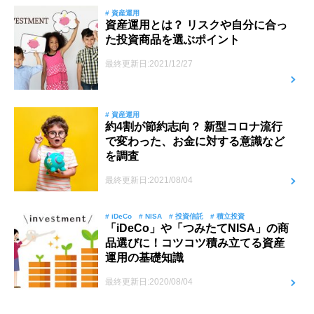
# 資産運用
資産運用とは？ リスクや自分に合っ
た投資商品を選ぶポイント
最終更新日:2021/12/27
# 資産運用
約4割が節約志向？ 新型コロナ流行
で変わった、お金に対する意識など
を調査
最終更新日:2021/08/04
# iDeCo
# NISA
# 投資信託
# 積立投資
「iDeCo」や「つみたてNISA」の商
品選びに！コツコツ積み立てる資産
運用の基礎知識
最終更新日:2020/08/04