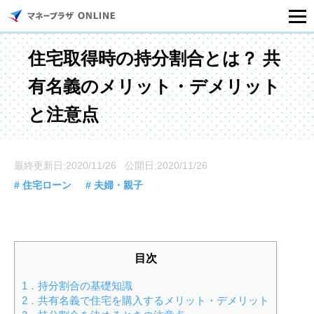
マネープラザONLINEとは
住宅取得時の持分割合とは？ 共
有名義のメリット・デメリット
住宅ローンシミュレーション
と注意点
記事一覧
最終更新日:2020/11/26 公開日:2020/11/26
住宅ローンのご相談
# 住宅ローン
# 夫婦・親子
住宅ローンご相談店舗一覧
セミナー情報
目次
1．持分割合の基礎知識
2．共有名義で住宅を購入するメリット・デメリット