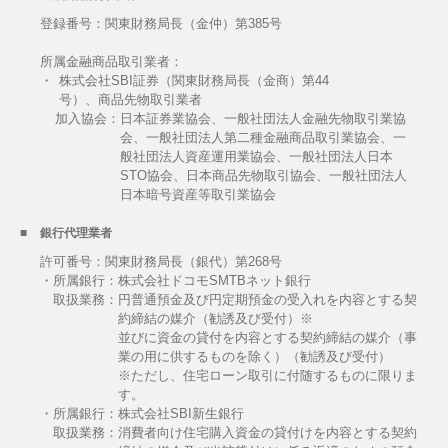
登録番号：関東財務局長（金仲）第385号
所属金融商品取引業者：
・
株式会社SBI証券（関東財務局長（金商）第44
号）、商品先物取引業者
加入協会：
日本証券業協会、一般社団法人金融先物取引業協
会、一般社団法人第二種金融商品取引業協会、一
般社団法人資産運用業協会、一般社団法人日本
STO協会、日本商品先物取引協会、一般社団法人
日本暗号資産等取引業協会
銀行代理業者
許可番号：関東財務局長（銀代）第268号
・所属銀行：株式会社ドコモSMTBネット銀行
取扱業務：
円普通預金及び円定期預金の受入れを内容とする契
約締結の媒介（勧誘及び受付）※
並びに資金の貸付を内容とする契約締結の媒介（事
業の用に供するものを除く）（勧誘及び受付）
※ただし、住宅ローン取引に付随するものに限りま
す。
・所属銀行：株式会社SBI新生銀行
取扱業務：
消費者向け住宅購入資金の貸付けを内容とする契約