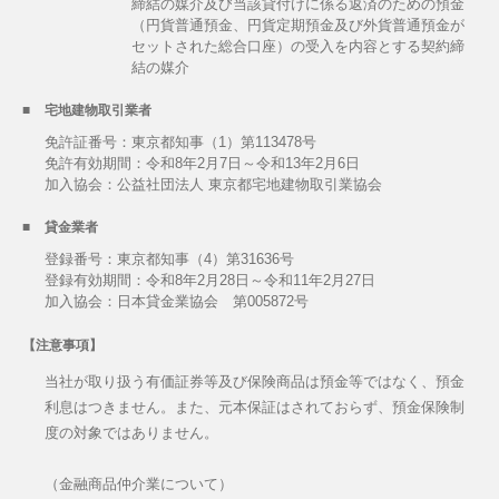
締結の媒介及び当該貸付けに係る返済のための預金
（円貨普通預金、円貨定期預金及び外貨普通預金が
セットされた総合口座）の受入を内容とする契約締
結の媒介
宅地建物取引業者
免許証番号：東京都知事（1）第113478号
免許有効期間：令和8年2月7日～令和13年2月6日
加入協会：公益社団法人 東京都宅地建物取引業協会
貸金業者
登録番号：東京都知事（4）第31636号
登録有効期間：令和8年2月28日～令和11年2月27日
加入協会：日本貸金業協会 第005872号
【注意事項】
当社が取り扱う有価証券等及び保険商品は預金等ではなく、預金
利息はつきません。また、元本保証はされておらず、預金保険制
度の対象ではありません。
（金融商品仲介業について）