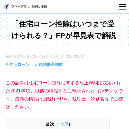
マネープラザONLINEとは
「住宅ローン控除はいつまで受
けられる？」FPが早見表で解説
住宅ローンシミュレーション
記事一覧
最終更新日:2022/01/26 公開日:2020/09/01
# 住宅ローン
# 税制優遇制度
住宅ローンのご相談
この記事は住宅ローン控除に関する改正が閣議決定され
住宅ローンご相談店舗一覧
た2021年12月以前の情報を基に執筆されたコンテンツで
す。最新の情報は国税庁HPや、税理士、税務署等でご確
セミナー情報
認ください。
目次
[
非表示
]