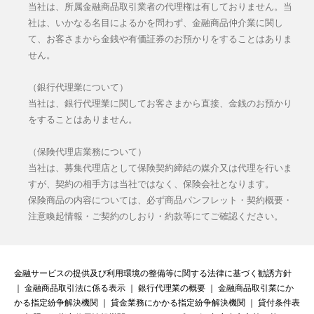
当社は、所属金融商品取引業者の代理権は有しておりません。当
社は、いかなる名目によるかを問わず、金融商品仲介業に関し
て、お客さまから金銭や有価証券のお預かりをすることはありま
せん。
（銀行代理業について）
当社は、銀行代理業に関してお客さまから直接、金銭のお預かり
をすることはありません。
（保険代理店業務について）
当社は、募集代理店として保険契約締結の媒介又は代理を行いま
すが、契約の相手方は当社ではなく、保険会社となります。
保険商品の内容については、必ず商品パンフレット・契約概要・
注意喚起情報・ご契約のしおり・約款等にてご確認ください。
金融サービスの提供及び利用環境の整備等に関する法律に基づく勧誘方針
｜
金融商品取引法に係る表示
｜
銀行代理業の概要
｜
金融商品取引業にか
かる指定紛争解決機関
｜
貸金業務にかかる指定紛争解決機関
｜
貸付条件表