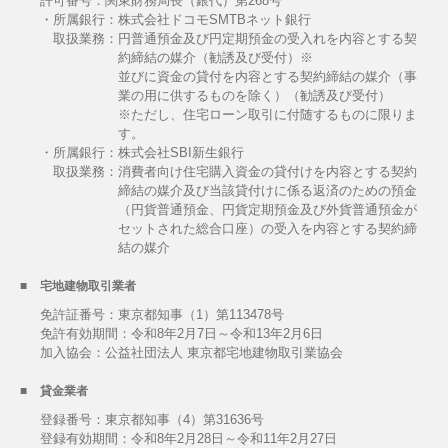
許可番号：関東財務局長（銀代）第268号
・所属銀行：株式会社ドコモSMTBネット銀行
取扱業務：
円普通預金及び円定期預金の受入れを内容とする契
約締結の媒介（勧誘及び受付）※
並びに資金の貸付を内容とする契約締結の媒介（事
業の用に供するものを除く）（勧誘及び受付）
※ただし、住宅ローン取引に付随するものに限りま
す。
・所属銀行：株式会社SBI新生銀行
取扱業務：
消費者向け住宅購入資金の貸付けを内容とする契約
締結の媒介及び当該貸付けに係る返済のための預金
（円貨普通預金、円貨定期預金及び外貨普通預金が
セットされた総合口座）の受入を内容とする契約締
結の媒介
宅地建物取引業者
免許証番号：東京都知事（1）第113478号
免許有効期間：令和8年2月7日～令和13年2月6日
加入協会：公益社団法人 東京都宅地建物取引業協会
貸金業者
登録番号：東京都知事（4）第31636号
登録有効期間：令和8年2月28日～令和11年2月27日