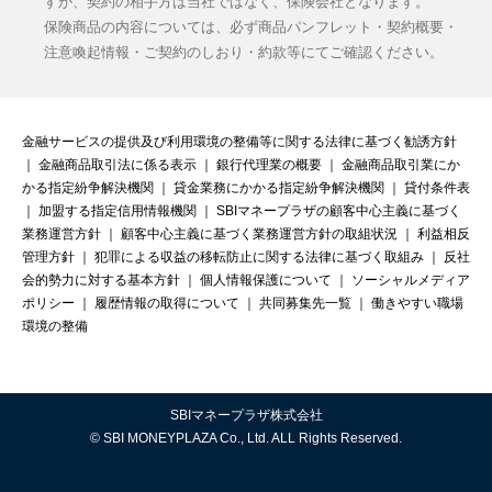
すが、契約の相手方は当社ではなく、保険会社となります。
保険商品の内容については、必ず商品パンフレット・契約概要・
注意喚起情報・ご契約のしおり・約款等にてご確認ください。
金融サービスの提供及び利用環境の整備等に関する法律に基づく勧誘方針
｜
金融商品取引法に係る表示
｜
銀行代理業の概要
｜
金融商品取引業にか
かる指定紛争解決機関
｜
貸金業務にかかる指定紛争解決機関
｜
貸付条件表
｜
加盟する指定信用情報機関
｜
SBIマネープラザの顧客中心主義に基づく
業務運営方針
｜
顧客中心主義に基づく業務運営方針の取組状況
｜
利益相反
管理方針
｜
犯罪による収益の移転防止に関する法律に基づく取組み
｜
反社
会的勢力に対する基本方針
｜
個人情報保護について
｜
ソーシャルメディア
ポリシー
｜
履歴情報の取得について
｜
共同募集先一覧
｜
働きやすい職場
環境の整備
SBIマネープラザ株式会社
© SBI MONEYPLAZA Co., Ltd. ALL Rights Reserved.