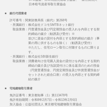
日本暗号資産等取引業協会
銀行代理業者
許可番号：関東財務局長（銀代）第268号
・所属銀行：株式会社ドコモSMTBネット銀行
取扱業務：
円普通預金及び円定期預金の受入れを内容とする契
約締結の媒介（勧誘及び受付）※
並びに資金の貸付を内容とする契約締結の媒介（事
業の用に供するものを除く）（勧誘及び受付）
※ただし、住宅ローン取引に付随するものに限りま
す。
・所属銀行：株式会社SBI新生銀行
取扱業務：
消費者向け住宅購入資金の貸付けを内容とする契約
締結の媒介及び当該貸付けに係る返済のための預金
（円貨普通預金、円貨定期預金及び外貨普通預金が
セットされた総合口座）の受入を内容とする契約締
結の媒介
宅地建物取引業者
免許証番号：東京都知事（1）第113478号
免許有効期間：令和8年2月7日～令和13年2月6日
加入協会：公益社団法人 東京都宅地建物取引業協会