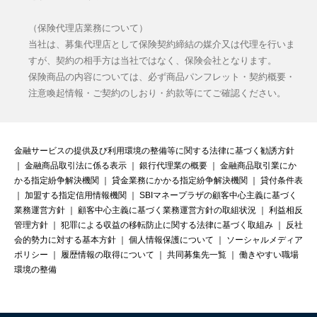
（保険代理店業務について）
当社は、募集代理店として保険契約締結の媒介又は代理を行いま
すが、契約の相手方は当社ではなく、保険会社となります。
保険商品の内容については、必ず商品パンフレット・契約概要・
注意喚起情報・ご契約のしおり・約款等にてご確認ください。
金融サービスの提供及び利用環境の整備等に関する法律に基づく勧誘方針
｜
金融商品取引法に係る表示
｜
銀行代理業の概要
｜
金融商品取引業にか
かる指定紛争解決機関
｜
貸金業務にかかる指定紛争解決機関
｜
貸付条件表
｜
加盟する指定信用情報機関
｜
SBIマネープラザの顧客中心主義に基づく
業務運営方針
｜
顧客中心主義に基づく業務運営方針の取組状況
｜
利益相反
管理方針
｜
犯罪による収益の移転防止に関する法律に基づく取組み
｜
反社
会的勢力に対する基本方針
｜
個人情報保護について
｜
ソーシャルメディア
ポリシー
｜
履歴情報の取得について
｜
共同募集先一覧
｜
働きやすい職場
環境の整備